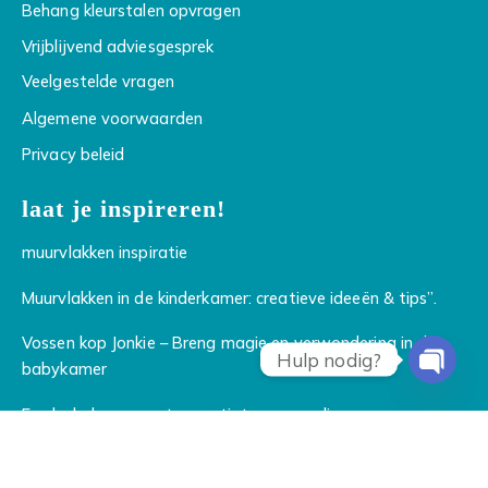
Behang kleurstalen opvragen
Vrijblijvend adviesgesprek
Veelgestelde vragen
Algemene voorwaarden
Privacy beleid
laat je inspireren!
muurvlakken inspiratie
Muurvlakken in de kinderkamer: creatieve ideeën & tips”.
Vossen kop Jonkie – Breng magie en verwondering in de
Hulp nodig?
babykamer
Open
Een babykamer met groentinten en een lieve vos
chaty
muurdecoratie