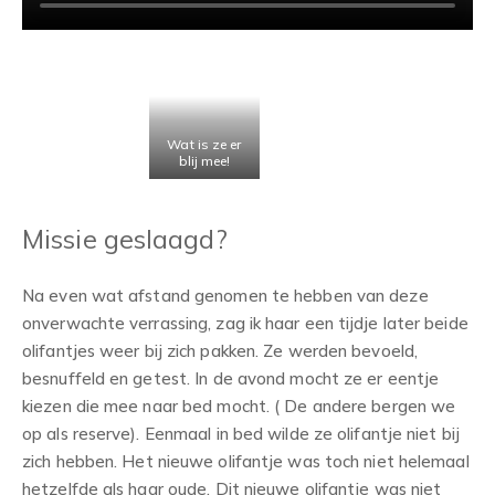
Wat is ze er
blij mee!
Missie geslaagd?
Na even wat afstand genomen te hebben van deze
onverwachte verrassing, zag ik haar een tijdje later beide
olifantjes weer bij zich pakken. Ze werden bevoeld,
besnuffeld en getest. In de avond mocht ze er eentje
kiezen die mee naar bed mocht. ( De andere bergen we
op als reserve). Eenmaal in bed wilde ze olifantje niet bij
zich hebben. Het nieuwe olifantje was toch niet helemaal
hetzelfde als haar oude. Dit nieuwe olifantje was niet