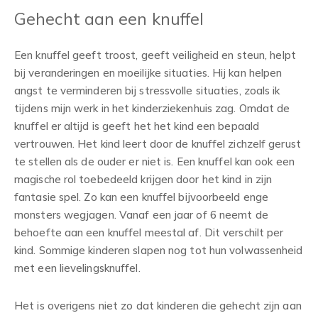
Gehecht aan een knuffel
Een knuffel geeft troost, geeft veiligheid en steun, helpt
bij veranderingen en moeilijke situaties. Hij kan helpen
angst te verminderen bij stressvolle situaties, zoals ik
tijdens mijn werk in het kinderziekenhuis zag. Omdat de
knuffel er altijd is geeft het het kind een bepaald
vertrouwen. Het kind leert door de knuffel zichzelf gerust
te stellen als de ouder er niet is. Een knuffel kan ook een
magische rol toebedeeld krijgen door het kind in zijn
fantasie spel. Zo kan een knuffel bijvoorbeeld enge
monsters wegjagen. Vanaf een jaar of 6 neemt de
behoefte aan een knuffel meestal af. Dit verschilt per
kind. Sommige kinderen slapen nog tot hun volwassenheid
met een lievelingsknuffel.
Het is overigens niet zo dat kinderen die gehecht zijn aan