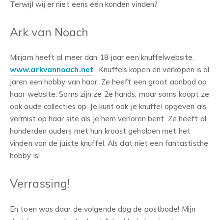
Terwijl wij er niet eens één konden vinden?
Ark van Noach
Mirjam heeft al meer dan 18 jaar een knuffelwebsite.
www.arkvannoach.net
. Knuffels kopen en verkopen is al
jaren een hobby van haar. Ze heeft een groot aanbod op
haar website. Soms zijn ze 2e hands, maar soms koopt ze
ook oude collecties op. Je kunt ook je knuffel opgeven als
vermist op haar site als je hem verloren bent. Ze heeft al
honderden ouders met hun kroost geholpen met het
vinden van de juiste knuffel. Als dat niet een fantastische
hobby is!
Verrassing!
En toen was daar de volgende dag de postbode! Mijn