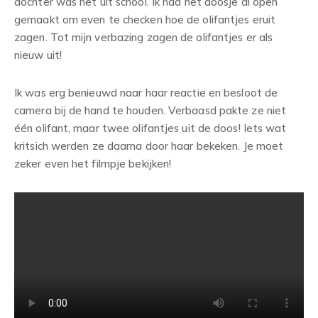
dochter was net uit school. Ik had het doosje al open
gemaakt om even te checken hoe de olifantjes eruit
zagen. Tot mijn verbazing zagen de olifantjes er als
nieuw uit!
Ik was erg benieuwd naar haar reactie en besloot de
camera bij de hand te houden. Verbaasd pakte ze niet
één olifant, maar twee olifantjes uit de doos! Iets wat
kritsich werden ze daarna door haar bekeken. Je moet
zeker even het filmpje bekijken!