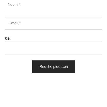
Naam
*
E-mail
*
Site