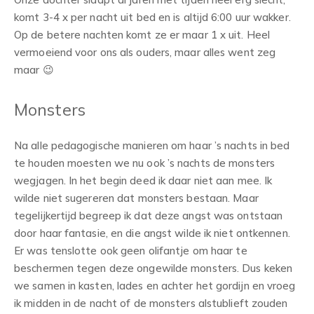
komt 3-4 x per nacht uit bed en is altijd 6:00 uur wakker.
Op de betere nachten komt ze er maar 1 x uit. Heel
vermoeiend voor ons als ouders, maar alles went zeg
maar 😉
Monsters
Na alle pedagogische manieren om haar ’s nachts in bed
te houden moesten we nu ook ’s nachts de monsters
wegjagen. In het begin deed ik daar niet aan mee. Ik
wilde niet sugereren dat monsters bestaan. Maar
tegelijkertijd begreep ik dat deze angst was ontstaan
door haar fantasie, en die angst wilde ik niet ontkennen.
Er was tenslotte ook geen olifantje om haar te
beschermen tegen deze ongewilde monsters. Dus keken
we samen in kasten, lades en achter het gordijn en vroeg
ik midden in de nacht of de monsters alstublieft zouden